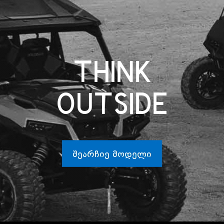
THINK
OUTSIDE
ᲨᲔᲐᲠᲩᲘᲔ ᲛᲝᲓᲔᲚᲘ